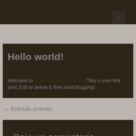
Ir
al
contenido
Hello world!
Deja un comentario
/ Por
/
mayo 24, 2025
Welcome to
Astra Starter Templates
. This is your first
post. Edit or delete it, then start blogging!
←
Entrada anterior